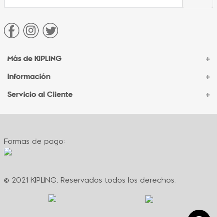
Más de KIPLING
+
Información
+
Acerca de Kipling
Sucursales
Servicio al Cliente
+
Contacto Corporativo
Autenticidad Kipling
Ventas por Teléfono
Contacto
Preguntas Frecuentes
Envíos
Facturación
Formas de pago:
Formas de pago
Políticas de cambio
Términos y condiciones
Términos y condiciones de promociones
© 2021 KIPLING. Reservados todos los derechos.
Política de privacidad