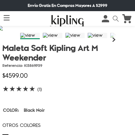
Envío Gratis En Compras Mayores A $2999
Maleta Soft Kipling Art M
Weekender
Referencia
:
KI3869P39
$
4599
.
00
★
★
★
★
★
(
1
)
Black Noir