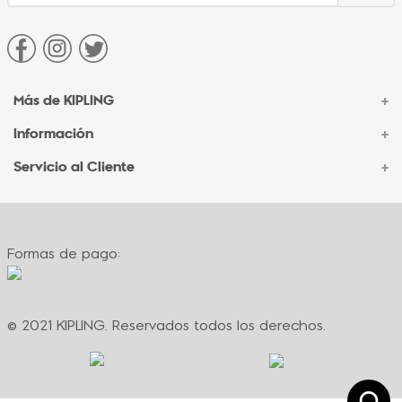
Más de KIPLING
+
Información
+
Acerca de Kipling
Sucursales
Servicio al Cliente
+
Contacto Corporativo
Autenticidad Kipling
Ventas por Teléfono
Contacto
Preguntas Frecuentes
Envíos
Facturación
Formas de pago:
Formas de pago
Políticas de cambio
Términos y condiciones
Términos y condiciones de promociones
© 2021 KIPLING. Reservados todos los derechos.
Política de privacidad