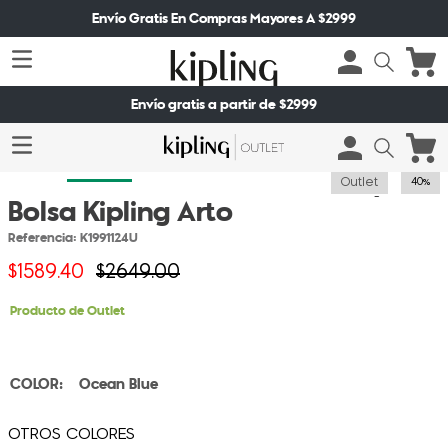
Envío Gratis En Compras Mayores A $2999
Envío gratis a partir de $2999
Outlet
40%
Bolsa Kipling Arto
Referencia
:
K1991124U
$
1589
.
40
$
2649
.
00
Producto de Outlet
Ocean Blue