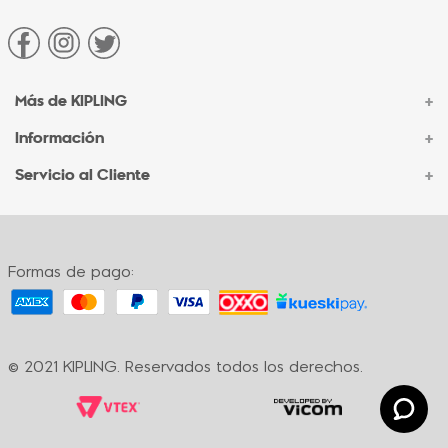
Más de KIPLING
+
Información
+
Acerca de Kipling
Sucursales
Servicio al Cliente
+
Contacto Corporativo
Autenticidad Kipling
Ventas por Teléfono
Contacto
Preguntas Frecuentes
Envíos
Facturación
Formas de pago:
Formas de pago
Políticas de cambio
Términos y condiciones
Términos y condiciones de promociones
© 2021 KIPLING. Reservados todos los derechos.
Política de privacidad