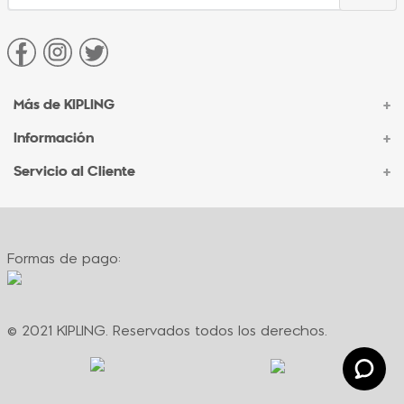
Más de KIPLING
+
Información
+
Acerca de Kipling
Sucursales
Servicio al Cliente
+
Contacto Corporativo
Autenticidad Kipling
Ventas por Teléfono
Contacto
Preguntas Frecuentes
Envíos
Facturación
Formas de pago:
Formas de pago
Políticas de cambio
Términos y condiciones
Términos y condiciones de promociones
© 2021 KIPLING. Reservados todos los derechos.
Política de privacidad