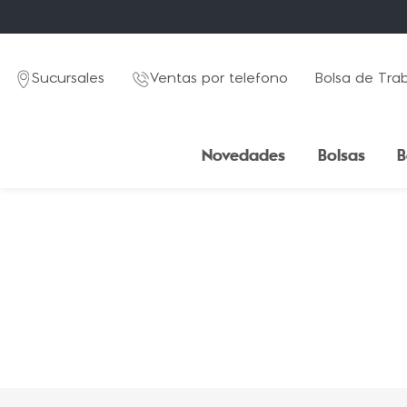
Sucursales
Ventas por telefono
Bolsa de Tra
Novedades
Bolsas
B
TÉRMINOS MÁS BUSCADOS
1
.
mochila
2
.
estuche
3
.
lapicera
4
.
seoul