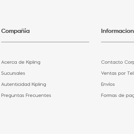
5
.
lonchera
6
.
fairy flower
7
.
bolsa
Compañía
Informacion
8
.
aqua life
9
.
minions
10
.
vip purple
Acerca de Kipling
Contacto Corp
Sucursales
Ventas por Te
Autenticidad Kipling
Envíos
Preguntas Frecuentes
Formas de pa