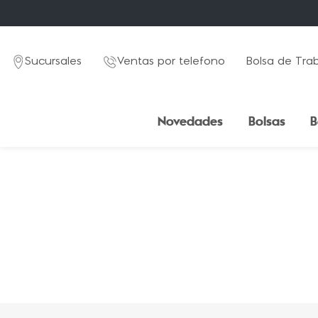
Sucursales
Ventas por telefono
Bolsa de Tra
Novedades
Bolsas
B
TÉRMINOS MÁS BUSCADOS
1
.
mochila
2
.
estuche
3
.
lapicera
4
.
splash blue