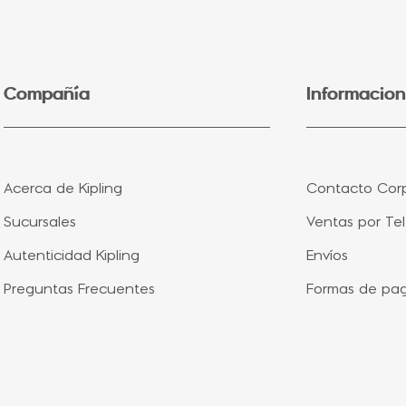
5
.
seoul
6
.
lonchera
7
.
fairy flower
Compañía
Informacion
8
.
bolsa
9
.
aqua life
10
.
minions
Acerca de Kipling
Contacto Corp
Sucursales
Ventas por Te
Autenticidad Kipling
Envíos
Preguntas Frecuentes
Formas de pa