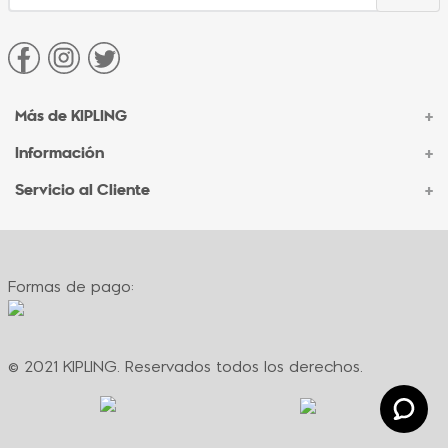
Más de KIPLING
+
Información
+
Acerca de Kipling
Sucursales
Servicio al Cliente
+
Contacto Corporativo
Autenticidad Kipling
Ventas por Teléfono
Contacto
Preguntas Frecuentes
Envíos
Facturación
Formas de pago:
Formas de pago
Políticas de cambio
Términos y condiciones
Términos y condiciones de promociones
© 2021 KIPLING. Reservados todos los derechos.
Política de privacidad