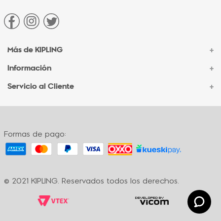
Más de KIPLING
+
Información
+
Acerca de Kipling
Sucursales
Servicio al Cliente
+
Contacto Corporativo
Autenticidad Kipling
Ventas por Teléfono
Contacto
Preguntas Frecuentes
Envíos
Facturación
Formas de pago:
Formas de pago
Políticas de cambio
Términos y condiciones
Términos y condiciones de promociones
© 2021 KIPLING. Reservados todos los derechos.
Política de privacidad