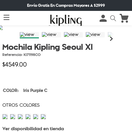
Envío Gratis En Compras Mayores A $2999
Mochila Kipling Seoul Xl
Referencia
:
KI71198CO
$
4549
.
00
Iris Purple C
Ver disponibilidad en tienda