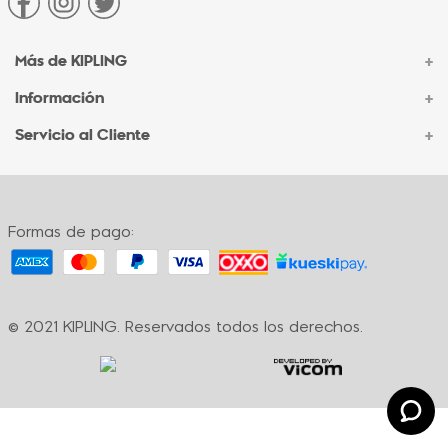
Más de KIPLING
+
Información
+
Acerca de Kipling
Sucursales
Servicio al Cliente
+
Contacto Corporativo
Autenticidad Kipling
Ventas por Teléfono
Contacto
Preguntas Frecuentes
Envíos
Facturación
Formas de pago:
Formas de pago
Políticas de cambio
Términos y condiciones
Términos y condiciones de promociones
© 2021 KIPLING. Reservados todos los derechos.
Política de privacidad