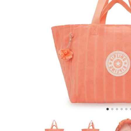
5
.
lonchera
6
.
bolsa
7
.
minions
8
.
fairy flower
9
.
aqua life
10
.
vip purple