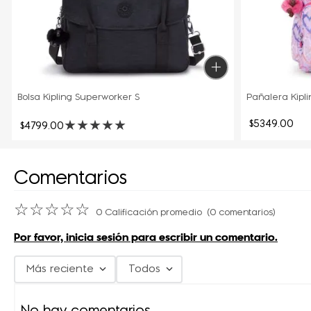
Bolsa Kipling Superworker S
Pañalera Kipl
★
★
★
★
★
$
5349
.
00
$
4799
.
00
Comentarios
☆
☆
☆
☆
☆
0 Calificación promedio
(0 comentarios)
Por favor, inicia sesión para escribir un comentario.
Más reciente
Todos