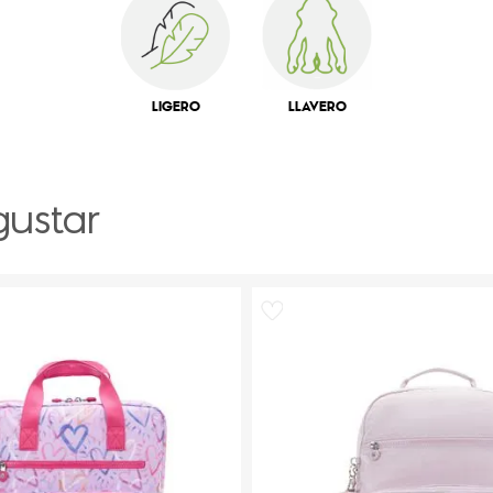
LIGERO
LLAVERO
gustar