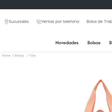
Sucursales
Ventas por telefono
Bolsa de Tra
Novedades
Bolsas
B
Bolsas
Tote
TÉRMINOS MÁS BUSCADOS
1
.
mochila
2
.
estuche
3
.
lapicera
4
.
seoul