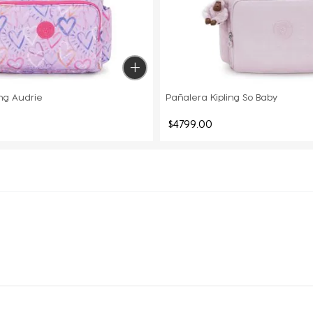
ing Audrie
Pañalera Kipling So Baby
$
4799
.
00