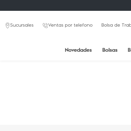
Sucursales
Ventas por telefono
Bolsa de Tra
Novedades
Bolsas
B
TÉRMINOS MÁS BUSCADOS
1
.
mochila
2
.
estuche
3
.
lapicera
4
.
seoul