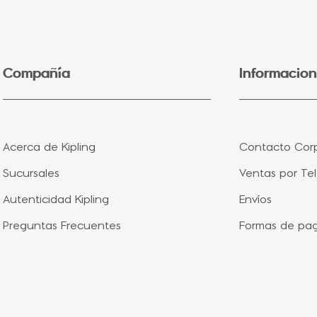
5
.
lonchera
6
.
bolsa
7
.
minions
Compañía
Informacion
8
.
aqua life
9
.
vip purple
10
.
pañalera
Acerca de Kipling
Contacto Corp
Sucursales
Ventas por Te
Autenticidad Kipling
Envíos
Preguntas Frecuentes
Formas de pa