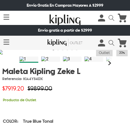
Envío Gratis En Compras Mayores A $2999
Envío gratis a partir de $2999
Outlet
20%
Maleta Kipling Zeke L
Referencia
:
KIA4Y34DX
$
7919
.
20
$
9899
.
00
Producto de Outlet
True Blue Tonal