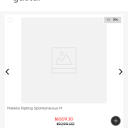
Nuevo
30%
Maleta Kipling Spontaneous M
$
6509
.
30
$
9299
.
00