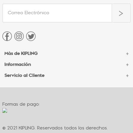
Más de KIPLING
+
Información
+
Acerca de Kipling
Sucursales
Servicio al Cliente
+
Contacto Corporativo
Autenticidad Kipling
Ventas por Teléfono
Contacto
Preguntas Frecuentes
Envíos
Facturación
Formas de pago:
Formas de pago
Políticas de cambio
Términos y condiciones
Términos y condiciones de promociones
© 2021 KIPLING. Reservados todos los derechos.