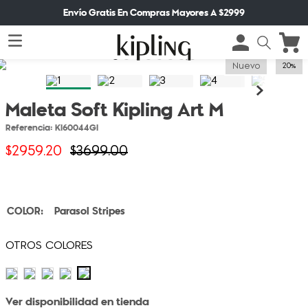
Envío Gratis En Compras Mayores A $2999
Nuevo
20%
Maleta Soft Kipling Art M
Referencia
:
KI60044GI
$
2959
.
20
$
3699
.
00
Parasol Stripes
Ver disponibilidad en tienda