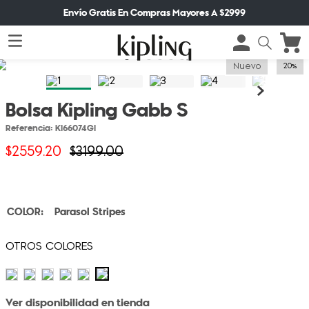
Envío Gratis En Compras Mayores A $2999
Nuevo
20%
Bolsa Kipling Gabb S
Referencia
:
KI66074GI
$
2559
.
20
$
3199
.
00
Parasol Stripes
Ver disponibilidad en tienda