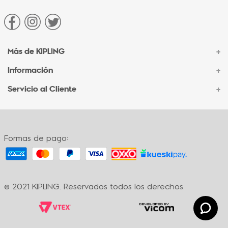
Más de KIPLING
+
Información
+
Acerca de Kipling
Sucursales
Servicio al Cliente
+
Contacto Corporativo
Autenticidad Kipling
Ventas por Teléfono
Contacto
Preguntas Frecuentes
Envíos
Facturación
Formas de pago:
Formas de pago
Políticas de cambio
Términos y condiciones
Términos y condiciones de promociones
© 2021 KIPLING. Reservados todos los derechos.
Política de privacidad