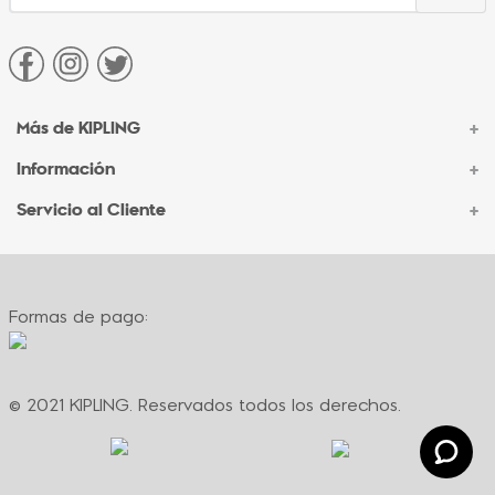
Más de KIPLING
+
Información
+
Acerca de Kipling
Sucursales
Servicio al Cliente
+
Contacto Corporativo
Autenticidad Kipling
Ventas por Teléfono
Contacto
Preguntas Frecuentes
Envíos
Facturación
Formas de pago:
Formas de pago
Políticas de cambio
Términos y condiciones
Términos y condiciones de promociones
© 2021 KIPLING. Reservados todos los derechos.
Política de privacidad