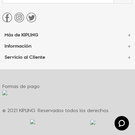
Más de KIPLING
+
Información
+
Acerca de Kipling
Sucursales
Servicio al Cliente
+
Contacto Corporativo
Autenticidad Kipling
Ventas por Teléfono
Contacto
Preguntas Frecuentes
Envíos
Facturación
Formas de pago:
Formas de pago
Políticas de cambio
Términos y condiciones
Términos y condiciones de promociones
© 2021 KIPLING. Reservados todos los derechos.
Política de privacidad