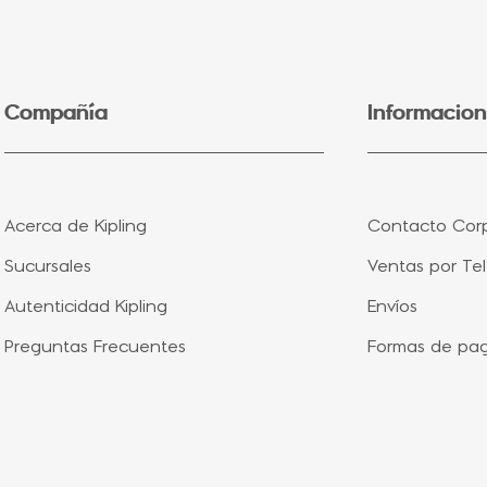
5
.
lonchera
6
.
bolsa
7
.
minions
Compañía
Informacion
8
.
fairy flower
9
.
aqua life
10
.
vip purple
Acerca de Kipling
Contacto Corp
Sucursales
Ventas por Te
Autenticidad Kipling
Envíos
Preguntas Frecuentes
Formas de pa