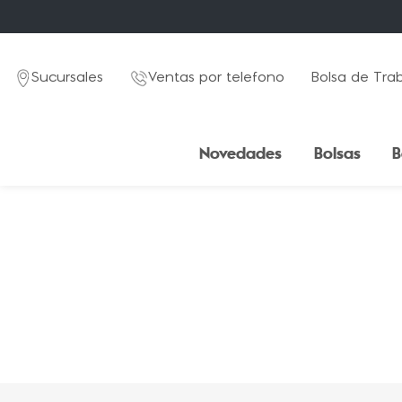
Sucursales
Ventas por telefono
Bolsa de Tra
Novedades
Bolsas
B
TÉRMINOS MÁS BUSCADOS
1
.
mochila
2
.
estuche
3
.
lapicera
4
.
seoul