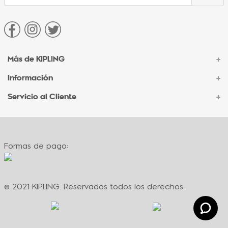
Más de KIPLING
+
Información
+
Acerca de Kipling
Sucursales
Servicio al Cliente
+
Contacto Corporativo
Autenticidad Kipling
Ventas por Teléfono
Contacto
Preguntas Frecuentes
Envíos
Facturación
Formas de pago:
Formas de pago
Políticas de cambio
Términos y condiciones
Términos y condiciones de promociones
© 2021 KIPLING. Reservados todos los derechos.
Política de privacidad