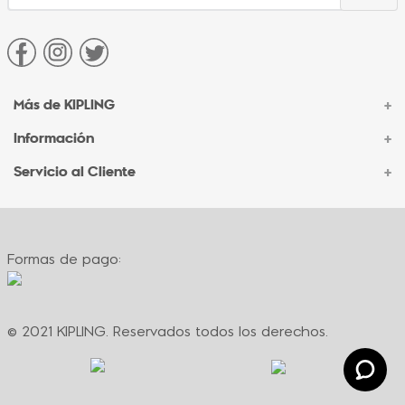
Más de KIPLING
+
Información
+
Acerca de Kipling
Sucursales
Servicio al Cliente
+
Contacto Corporativo
Autenticidad Kipling
Ventas por Teléfono
Contacto
Preguntas Frecuentes
Envíos
Facturación
Formas de pago:
Formas de pago
Políticas de cambio
Términos y condiciones
Términos y condiciones de promociones
© 2021 KIPLING. Reservados todos los derechos.
Política de privacidad