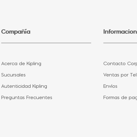
5
.
lonchera
6
.
bolsa
7
.
minions
Compañía
Informacion
8
.
fairy flower
9
.
aqua life
10
.
vip purple
Acerca de Kipling
Contacto Corp
Sucursales
Ventas por Te
Autenticidad Kipling
Envíos
Preguntas Frecuentes
Formas de pa