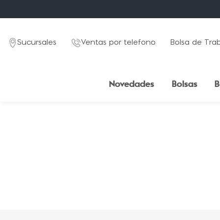
Sucursales
Ventas por telefono
Bolsa de Tra
Novedades
Bolsas
B
TÉRMINOS MÁS BUSCADOS
1
.
mochila
2
.
estuche
3
.
lapicera
4
.
seoul