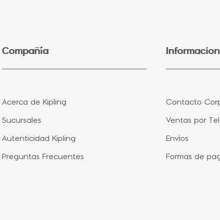
5
.
lonchera
6
.
fairy flower
7
.
bolsa
Compañía
Informacion
8
.
aqua life
9
.
minions
10
.
vip purple
Acerca de Kipling
Contacto Corp
Sucursales
Ventas por Te
Autenticidad Kipling
Envíos
Preguntas Frecuentes
Formas de pa