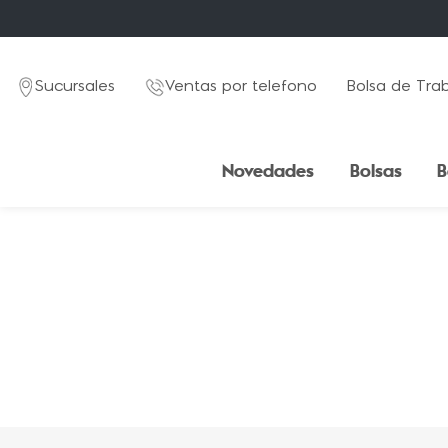
Sucursales
Ventas por telefono
Bolsa de Tra
Novedades
Bolsas
B
TÉRMINOS MÁS BUSCADOS
1
.
mochila
2
.
estuche
3
.
lapicera
4
.
seoul