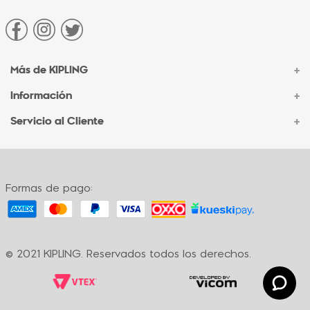
Más de KIPLING
+
Información
+
Acerca de Kipling
Sucursales
Servicio al Cliente
+
Contacto Corporativo
Autenticidad Kipling
Ventas por Teléfono
Contacto
Preguntas Frecuentes
Envíos
Facturación
Formas de pago:
Formas de pago
Políticas de cambio
Términos y condiciones
Términos y condiciones de promociones
© 2021 KIPLING. Reservados todos los derechos.
Política de privacidad