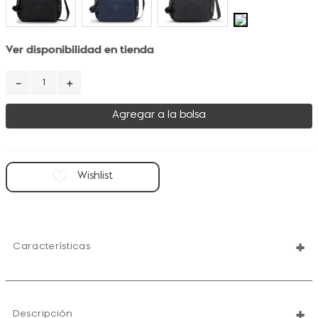
Ver disponibilidad en tienda
－
＋
Agregar a la bolsa
+
Características
+
Descripción