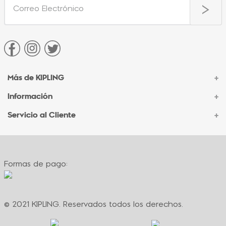
Más de KIPLING
+
Información
+
Acerca de Kipling
Sucursales
Servicio al Cliente
+
Contacto Corporativo
Autenticidad Kipling
Ventas por Teléfono
Contacto
Preguntas Frecuentes
Envíos
Facturación
Formas de pago:
Formas de pago
Políticas de cambio
Términos y condiciones
Términos y condiciones de promociones
© 2021 KIPLING. Reservados todos los derechos.
Política de privacidad