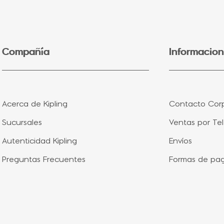
5
.
lonchera
6
.
fairy flower
7
.
bolsa
Compañía
Informacion
8
.
aqua life
9
.
minions
10
.
splash blue
Acerca de Kipling
Contacto Corp
Sucursales
Ventas por Te
Autenticidad Kipling
Envíos
Preguntas Frecuentes
Formas de pa