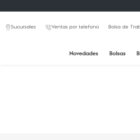
Sucursales
Ventas por telefono
Bolsa de Tra
Novedades
Bolsas
B
TÉRMINOS MÁS BUSCADOS
1
.
mochila
2
.
estuche
3
.
lapicera
4
.
seoul