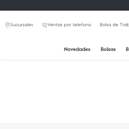
Sucursales
Ventas por telefono
Bolsa de Tra
Novedades
Bolsas
B
TÉRMINOS MÁS BUSCADOS
1
.
mochila
2
.
estuche
3
.
lapicera
4
.
seoul