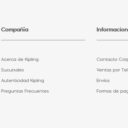
5
.
lonchera
6
.
bolsa
7
.
minions
Compañía
Informacion
8
.
fairy flower
9
.
aqua life
10
.
vip purple
Acerca de Kipling
Contacto Corp
Sucursales
Ventas por Te
Autenticidad Kipling
Envíos
Preguntas Frecuentes
Formas de pa