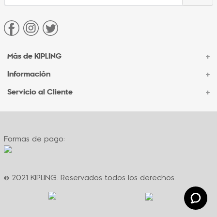
Más de KIPLING
+
Información
+
Acerca de Kipling
Sucursales
Servicio al Cliente
+
Contacto Corporativo
Autenticidad Kipling
Ventas por Teléfono
Contacto
Preguntas Frecuentes
Envíos
Facturación
Formas de pago:
Formas de pago
Políticas de cambio
Términos y condiciones
Términos y condiciones de promociones
© 2021 KIPLING. Reservados todos los derechos.
Política de privacidad