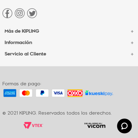
Más de KIPLING
+
Información
+
Acerca de Kipling
Sucursales
Servicio al Cliente
+
Contacto Corporativo
Autenticidad Kipling
Ventas por Teléfono
Contacto
Preguntas Frecuentes
Envíos
Facturación
Formas de pago:
Formas de pago
Políticas de cambio
Términos y condiciones
Términos y condiciones de promociones
© 2021 KIPLING. Reservados todos los derechos.
Política de privacidad