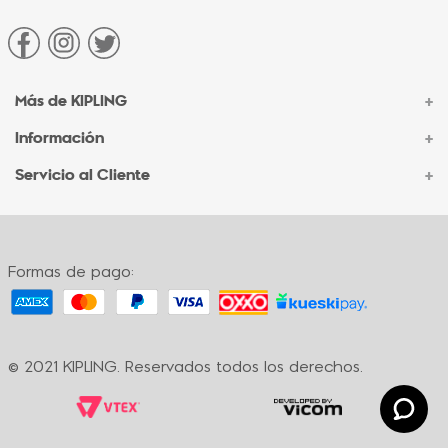
Más de KIPLING
+
Información
+
Acerca de Kipling
Sucursales
Servicio al Cliente
+
Contacto Corporativo
Autenticidad Kipling
Ventas por Teléfono
Contacto
Preguntas Frecuentes
Envíos
Facturación
Formas de pago:
Formas de pago
Políticas de cambio
Términos y condiciones
Términos y condiciones de promociones
© 2021 KIPLING. Reservados todos los derechos.
Política de privacidad