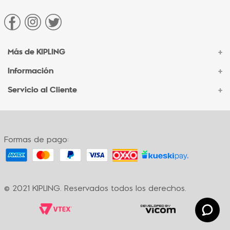
Más de KIPLING
+
Información
+
Acerca de Kipling
Sucursales
Servicio al Cliente
+
Contacto Corporativo
Autenticidad Kipling
Ventas por Teléfono
Contacto
Preguntas Frecuentes
Envíos
Facturación
Formas de pago:
Formas de pago
Políticas de cambio
Términos y condiciones
Términos y condiciones de promociones
© 2021 KIPLING. Reservados todos los derechos.
Política de privacidad