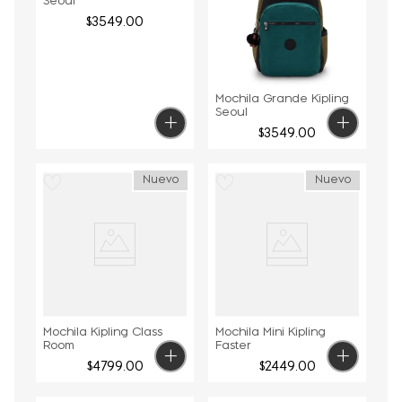
Seoul
$
3549
.
00
Mochila Grande Kipling
Seoul
$
3549
.
00
Nuevo
Nuevo
Mochila Kipling Class
Mochila Mini Kipling
Room
Faster
$
4799
.
00
$
2449
.
00