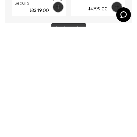
Seoul S
$
4799
.
00
$
3349
.
00
Mostrar más
¡SUSCRÍBETE!
Regístrate en nuestro newsletter y sé el primero en
enterarte de nuestros lanzamientos y promociones
Más de KIPLING
+
Información
+
Acerca de Kipling