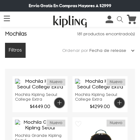
Envío Gratis En Compras Mayores A $2999
Mochilas
181
productos
Filtros
Ordenar por
Fecha de release
Nuevo
Nuevo
Mochila Kipling Seoul
Mochila Kipling Seoul
College Extra
College Extra
$
4449
.
00
$
4299
.
00
Nuevo
Nuevo
Mochila Grande Kipling