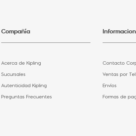
5
.
lonchera
6
.
fairy flower
7
.
bolsa
Compañía
Informacion
8
.
aqua life
9
.
minions
10
.
splash blue
Acerca de Kipling
Contacto Corp
Sucursales
Ventas por Te
Autenticidad Kipling
Envíos
Preguntas Frecuentes
Formas de pa