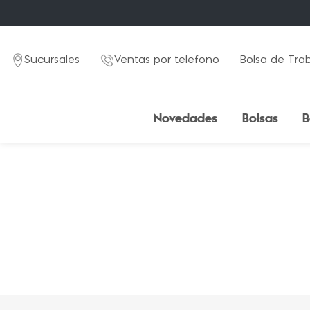
Sucursales
Ventas por telefono
Bolsa de Tra
Novedades
Bolsas
B
TÉRMINOS MÁS BUSCADOS
1
.
mochila
2
.
estuche
3
.
lapicera
4
.
seoul