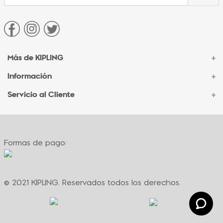
Más de KIPLING
+
Información
+
Acerca de Kipling
Sucursales
Servicio al Cliente
+
Contacto Corporativo
Autenticidad Kipling
Ventas por Teléfono
Contacto
Preguntas Frecuentes
Envíos
Facturación
Formas de pago:
Formas de pago
Políticas de cambio
Términos y condiciones
Términos y condiciones de promociones
© 2021 KIPLING. Reservados todos los derechos.
Política de privacidad