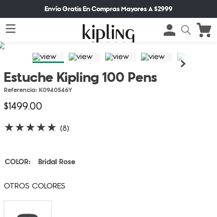
Envío Gratis En Compras Mayores A $2999
Estuche Kipling 100 Pens
Referencia
:
K0940546Y
$
1499
.
00
★
★
★
★
★
(
8
)
Bridal Rose