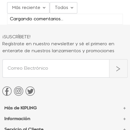
Más reciente
Todos
Cargando comentarios…
¡SUSCRÍBETE!
Regístrate en nuestro newsletter y sé el primero en
enterarte de nuestros lanzamientos y promociones
Más de KIPLING
+
Información
+
Acerca de Kipling
Sucursales
Servicio al Cliente
+
Contacto Corporativo