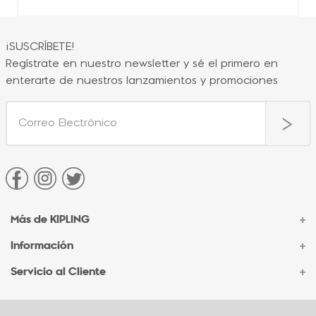
¡SUSCRÍBETE!
Regístrate en nuestro newsletter y sé el primero en
enterarte de nuestros lanzamientos y promociones
Más de KIPLING
+
Información
+
Acerca de Kipling
Sucursales
Servicio al Cliente
+
Contacto Corporativo
Autenticidad Kipling
Ventas por Teléfono
Contacto