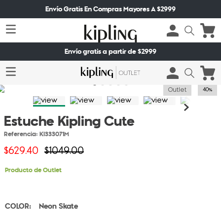
Envío Gratis En Compras Mayores A $2999
Envío gratis a partir de $2999
Outlet
40%
Estuche Kipling Cute
Referencia
:
KI333071M
$
629
.
40
$
1049
.
00
Producto de Outlet
Neon Skate