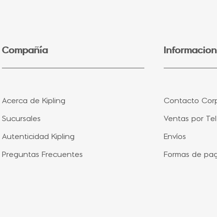
5
.
lonchera
6
.
bolsa
7
.
minions
Compañía
Informacion
8
.
aqua life
9
.
vip purple
10
.
pañalera
Acerca de Kipling
Contacto Corp
Sucursales
Ventas por Te
Autenticidad Kipling
Envíos
Preguntas Frecuentes
Formas de pa