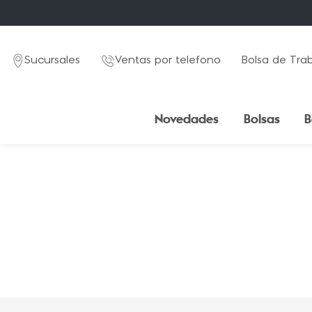
Sucursales
Ventas por telefono
Bolsa de Tra
Novedades
Bolsas
B
TÉRMINOS MÁS BUSCADOS
1
.
mochila
2
.
estuche
3
.
lapicera
4
.
seoul