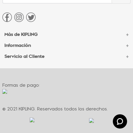
Más de KIPLING
+
Información
+
Acerca de Kipling
Sucursales
Servicio al Cliente
+
Contacto Corporativo
Autenticidad Kipling
Ventas por Teléfono
Contacto
Preguntas Frecuentes
Envíos
Facturación
Formas de pago:
Formas de pago
Políticas de cambio
Términos y condiciones
Términos y condiciones de promociones
© 2021 KIPLING. Reservados todos los derechos.
Política de privacidad