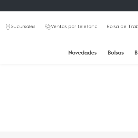
Sucursales
Ventas por telefono
Bolsa de Tra
Novedades
Bolsas
B
TÉRMINOS MÁS BUSCADOS
1
.
mochila
2
.
estuche
3
.
lapicera
4
.
seoul