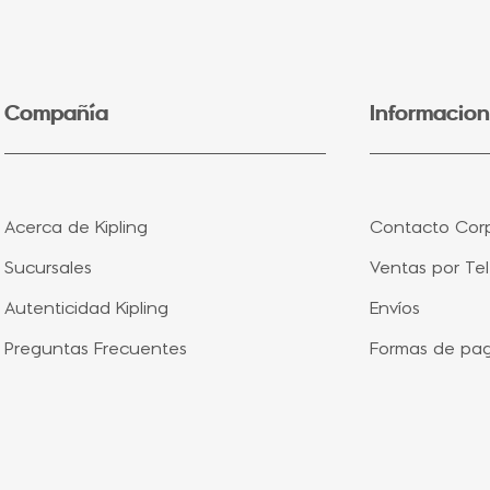
5
.
lonchera
6
.
fairy flower
7
.
bolsa
Compañía
Informacion
8
.
aqua life
9
.
minions
10
.
splash blue
Acerca de Kipling
Contacto Corp
Sucursales
Ventas por Te
Autenticidad Kipling
Envíos
Preguntas Frecuentes
Formas de pa