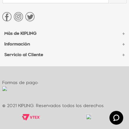
Más de KIPLING
+
Información
+
Acerca de Kipling
Sucursales
Servicio al Cliente
+
Contacto Corporativo
Autenticidad Kipling
Ventas por Teléfono
Contacto
Preguntas Frecuentes
Envíos
Facturación
Formas de pago:
Formas de pago
Políticas de cambio
Términos y condiciones
Términos y condiciones de promociones
© 2021 KIPLING. Reservados todos los derechos.
Política de privacidad