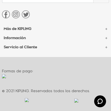
Más de KIPLING
+
Información
+
Acerca de Kipling
Sucursales
Servicio al Cliente
+
Contacto Corporativo
Autenticidad Kipling
Ventas por Teléfono
Contacto
Preguntas Frecuentes
Envíos
Facturación
Formas de pago:
Formas de pago
Políticas de cambio
Términos y condiciones
Términos y condiciones de promociones
© 2021 KIPLING. Reservados todos los derechos.
Política de privacidad