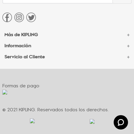
Más de KIPLING
+
Información
+
Acerca de Kipling
Sucursales
Servicio al Cliente
+
Contacto Corporativo
Autenticidad Kipling
Ventas por Teléfono
Contacto
Preguntas Frecuentes
Envíos
Facturación
Formas de pago:
Formas de pago
Políticas de cambio
Términos y condiciones
Términos y condiciones de promociones
© 2021 KIPLING. Reservados todos los derechos.
Política de privacidad