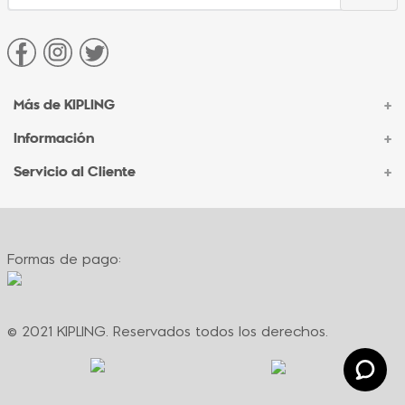
Más de KIPLING
+
Información
+
Acerca de Kipling
Sucursales
Servicio al Cliente
+
Contacto Corporativo
Autenticidad Kipling
Ventas por Teléfono
Contacto
Preguntas Frecuentes
Envíos
Facturación
Formas de pago:
Formas de pago
Políticas de cambio
Términos y condiciones
Términos y condiciones de promociones
© 2021 KIPLING. Reservados todos los derechos.
Política de privacidad