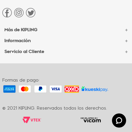
Más de KIPLING
+
Información
+
Acerca de Kipling
Sucursales
Servicio al Cliente
+
Contacto Corporativo
Autenticidad Kipling
Ventas por Teléfono
Contacto
Preguntas Frecuentes
Envíos
Facturación
Formas de pago:
Formas de pago
Políticas de cambio
Términos y condiciones
Términos y condiciones de promociones
© 2021 KIPLING. Reservados todos los derechos.
Política de privacidad