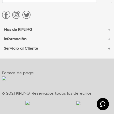
Más de KIPLING
+
Información
+
Acerca de Kipling
Sucursales
Servicio al Cliente
+
Contacto Corporativo
Autenticidad Kipling
Ventas por Teléfono
Contacto
Preguntas Frecuentes
Envíos
Facturación
Formas de pago:
Formas de pago
Políticas de cambio
Términos y condiciones
Términos y condiciones de promociones
© 2021 KIPLING. Reservados todos los derechos.
Política de privacidad