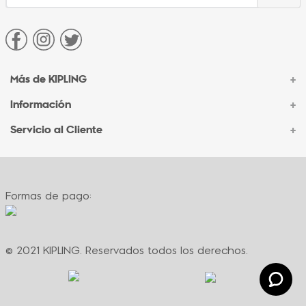
Más de KIPLING
+
Información
+
Acerca de Kipling
Sucursales
Servicio al Cliente
+
Contacto Corporativo
Autenticidad Kipling
Ventas por Teléfono
Contacto
Preguntas Frecuentes
Envíos
Facturación
Formas de pago:
Formas de pago
Políticas de cambio
Términos y condiciones
Términos y condiciones de promociones
© 2021 KIPLING. Reservados todos los derechos.
Política de privacidad