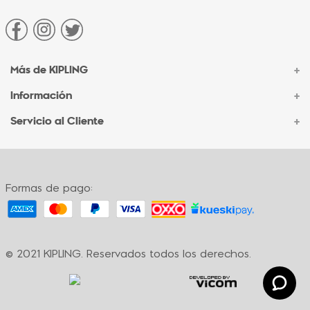
Más de KIPLING
+
Información
+
Acerca de Kipling
Sucursales
Servicio al Cliente
+
Contacto Corporativo
Autenticidad Kipling
Ventas por Teléfono
Contacto
Preguntas Frecuentes
Envíos
Facturación
Formas de pago:
Formas de pago
Políticas de cambio
Términos y condiciones
Términos y condiciones de promociones
© 2021 KIPLING. Reservados todos los derechos.
Política de privacidad