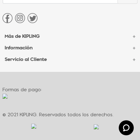
Más de KIPLING
+
Información
+
Acerca de Kipling
Sucursales
Servicio al Cliente
+
Contacto Corporativo
Autenticidad Kipling
Ventas por Teléfono
Contacto
Preguntas Frecuentes
Envíos
Facturación
Formas de pago:
Formas de pago
Políticas de cambio
Términos y condiciones
Términos y condiciones de promociones
© 2021 KIPLING. Reservados todos los derechos.
Política de privacidad