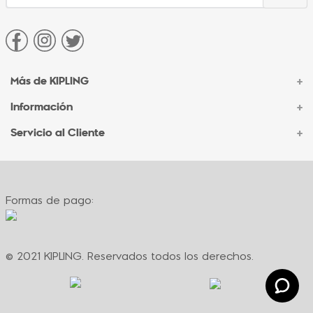
Más de KIPLING
+
Información
+
Acerca de Kipling
Sucursales
Servicio al Cliente
+
Contacto Corporativo
Autenticidad Kipling
Ventas por Teléfono
Contacto
Preguntas Frecuentes
Envíos
Facturación
Formas de pago:
Formas de pago
Políticas de cambio
Términos y condiciones
Términos y condiciones de promociones
© 2021 KIPLING. Reservados todos los derechos.
Política de privacidad